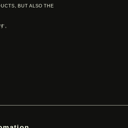
CTS, BUT ALSO THE
ます。
fomation