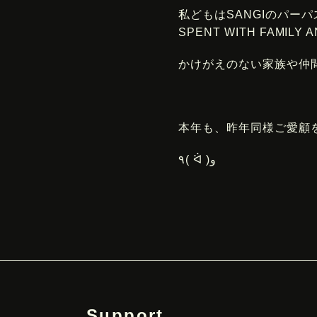
私どもはSANGIのパーパスであ
SPENT WITH FAMILY
かけがえのない家族や仲
本年も、昨年同様ご愛顧
٩( ᐛ )و
Support